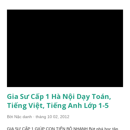
những người có tố chất cũng như khả năng giảng dạy, truyền
đạt, chính vì vậy, gia sư không chỉ là thầy cô giáo mà còn là
người bạn của các con. Hiện đang là: - Giáo viên các trường
Tiểu học: Đoàn Thị Điểm, Lomonoxop, Trưng Vương, Bà
Triệu... - Sinh viên giỏi đang theo học ngành Giáo dục Tiểu học
tại ĐHSP Hà Nội, CĐSP, ĐH Giáo dục... Trách nhiệm với học
sinh: - Luôn lắng nghe tâm tư tình cảm của các con để có
hướng điều chỉnh phương pháp dạy nhằm tạo tâm lý thoải m...
Gia Sư Cấp 1 Hà Nội Dạy Toán,
Tiếng Việt, Tiếng Anh Lớp 1-5
Bởi
Nặc danh
tháng 10 02, 2012
GIA SƯ CẤP 1 GIÚP CON TIẾN BỘ NHANH Bứt phá học tập