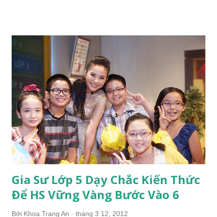
rất khó khăn mà Bác vẫn dành một sự quan tâm đặc biệt tới
trẻ em – mầm non tương lai của đất nước. Vậy tại sao ở thế kỉ
21 này là những bậc cha mẹ chúng ta lại chần chừ ngại ngần
trong việc học của con nhỉ? Bạn cho rằng con vẫn đang tuổi ăn
tuổi chơi ư? Không đâu, ở lứa tuổi này con đã nhận thức được
rằng ước mơ sau này của con là gì? tuy nhiên ước mơ ấy của
con em chúng ta sẽ chẳng được bay cao nếu không có sự giúp
đỡ của bố mẹ trong việc học tập… Bạn đã từng lo lắng: > Con
có ước mơ, nhưng con không tìm được làm cách nào để biến
ước mơ thành hiện thực ? > Con vẫn ham chơi, đôi lúc lơ là
học hành ? > Con k...
Gia Sư Lớp 5 Dạy Chắc Kiến Thức
Để HS Vững Vàng Bước Vào 6
Bởi
Khoa Trang An
tháng 3 12, 2012