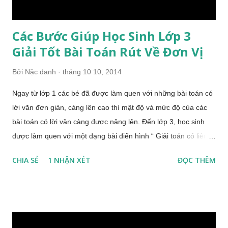
Các Bước Giúp Học Sinh Lớp 3
Giải Tốt Bài Toán Rút Về Đơn Vị
Bởi
Nặc danh
tháng 10 10, 2014
Ngay từ lớp 1 các bé đã được làm quen với những bài toán có
lời văn đơn giản, càng lên cao thì mật độ và mức độ của các
bài toán có lời văn càng được nâng lên. Đến lớp 3, học sinh
được làm quen với một dạng bài điển hình “ Giải toán có liên
quan đến rút về đơn vị ”. Qua nhiều năm kinh nghiệm, giảng
CHIA SẺ
1 NHẬN XÉT
ĐỌC THÊM
dạy môn Toán cho các em học sinh Tiểu Học đặc biệt là lớp 3,
gia sư dạy toán lớp 3 nhận thấy đây là một dạng bài khá khó
đối với các em. Bài viết xin được giới thiệu phương pháp giúp
học sinh thành thạo dạng bài này. Ví dụ về bài toán rút về đơn
vị: Có 7 thùng chứa 2135 quyển vở. Hỏi 5 thùng như thế chứa