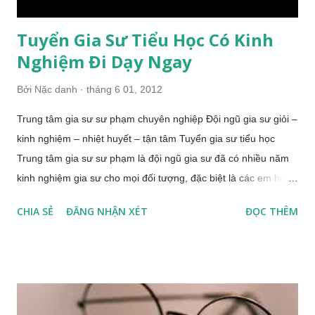
Tuyển Gia Sư Tiểu Học Có Kinh
Nghiệm Đi Dạy Ngay
Bởi
Nặc danh
tháng 6 01, 2012
Trung tâm gia sư sư phạm chuyên nghiệp Đội ngũ gia sư giỏi –
kinh nghiệm – nhiệt huyết – tận tâm Tuyển gia sư tiểu học
Trung tâm gia sư sư phạm là đội ngũ gia sư đã có nhiều năm
kinh nghiệm gia sư cho mọi đối tượng, đặc biệt là các em học
sinh tiểu học, đảm bảo các em sẽ tiến bộ vượt bậc trong từng
CHIA SẺ
ĐĂNG NHẬN XÉT
ĐỌC THÊM
ngày học. Hướng tới đối tượng học sinh tiểu học trung tâm
nhận thức rõ, đây là đối tượng mới bắt đầu đặt những bước
chân đầu tiên vào hành trang học tập của cuộc đời, và chắc
chắn những bước đi đầu tiên là bước đi quan trọng và sẽ gặp
không ít những khó khăn. Do tâm lý học sinh ở độ tuổi này còn