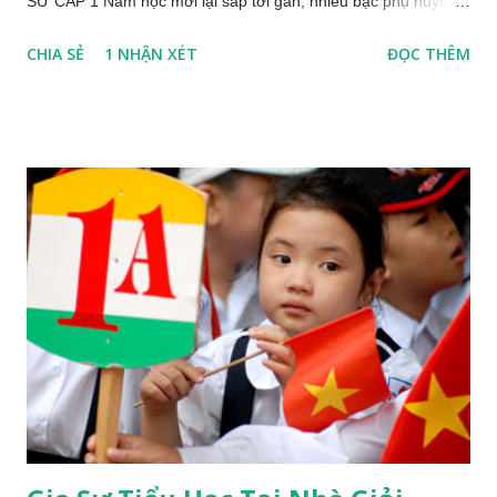
SƯ CẤP 1 Năm học mới lại sắp tới gần, nhiều bậc phụ huynh
không khỏi lo lắng về tìm một giáo viên, một gia sư giỏi cho
CHIA SẺ
1 NHẬN XÉT
ĐỌC THÊM
các em học sinh cấp I. Lứa tuổi bắt đầu tiếp cận với môi
trường mới, nhiều bỡ ngỡ. Đứng trước những lo toan, trăn trở
của không ít những phụ huynh học sinh như vậy. Tuyển gia sư
cấp 1 đã ra đời và đáp ứng những lo toan trăn trở ấy, giúp phụ
huynh học sinh gánh bớt một phần lo âu trong việc học tập của
con cái! TUYỂN GIA SƯ CẤP 1 ĐỘI NGŨ CỦA TRUNG TÂM
GIA SƯ TUYỂN GIA SƯ CẤP 1 Tuyển gia sư cấp 1 là đội
ngũ sinh viên giáo viên giỏi đến từ các trường Đại Học, Tiểu
học chất lượng cao, chuyên đào tạo giáo viên giỏi cấp I, giàu
kinh nghiệm trong chuyên muôn, năng động, sáng tạo, trung
thực YÊU CẦU TUYỂN GIA SƯ CẤP 1 Tuyển gia sư cấp 1 ...