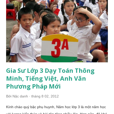
đề bài? Làm thế nào con làm chủ các dạng bài văn viết trong
chương trình tập làm văn lớp 4? * Bạn cần bồi dưỡng thêm
Tiếng Anh cho con Làm sao con nắm vững kiến thức tiếng Anh
theo chuẩn lớp 4 Tiểu học? Làm thế nào con thực hành các kỹ
năng Nghe - Nói - Đọc Viết ★ Gia sư Chuyên cung cấp dịch vụ
gia sư chuyên nghiệp , chất lượng dạy kèm 1-1 hoặc theo
nhóm tại nhà cho h...
Gia Sư Lớp 3 Dạy Toán Thông
Minh, Tiếng Việt, Anh Văn
Phương Pháp Mới
Bởi
Nặc danh
tháng 8 02, 2012
Kính chào quý bậc phụ huynh, Năm học lớp 3 là một năm học
với lượng kiến thức và bài tập tăng nhiều lên. Hơn nữa, độ khó