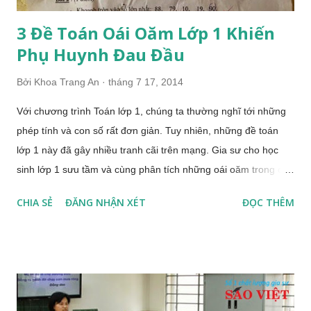
3 Đề Toán Oái Oăm Lớp 1 Khiến
Phụ Huynh Đau Đầu
Bởi
Khoa Trang An
tháng 7 17, 2014
Với chương trình Toán lớp 1, chúng ta thường nghĩ tới những
phép tính và con số rất đơn giản. Tuy nhiên, những đề toán
lớp 1 này đã gây nhiều tranh cãi trên mạng. Gia sư cho học
sinh lớp 1 sưu tầm và cùng phân tích những oái oăm trong các
đề toán này. Đề Toán kiểm tra định kỳ giữa học kỳ II có 2 đáp
CHIA SẺ
ĐĂNG NHẬN XÉT
ĐỌC THÊM
án đều đúng: Đề Toán có 2 đáp án đều đúng ở Bài 1 c, và Bài
1 d Việc ra đề Toán ở câu 1 c như là một sự đánh đố, tạo ra sự
nhầm lẫn và gây ra nhiều tranh cãi trên cộng đồng mạng. Với
câu hỏi trắc nghiệm: "Số 49 gồm:" và 3 đáp án: "A. 4 và 9; B
40 và 9; C. 90 và 4", theo nhiều bạn độc giả, học sinh chọn
đáp án A vẫn có cơ sở đúng. Trong bài 1 d, với nội dung tìm số