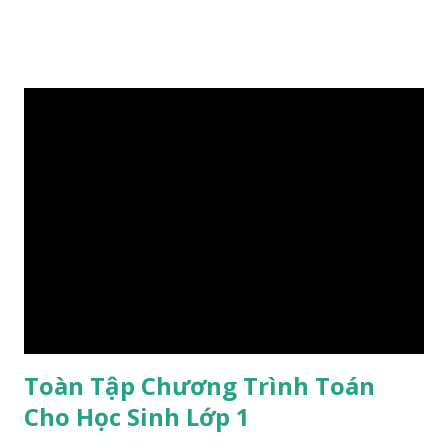
những điều đã cho, yêu cầu phải tìm, biết chuyển dịch ngôn
ngữ thông thường thành ngôn ngữ toán học, đó là phép tính
thích hợp. Ví dụ, có một số quả cam, khi được cho thêm hoặc
mua thêm nghĩa là thêm vào, phải làm tính cộng; nếu đem cho
hay đem bán thì phải làm tính trừ, ... Gia sư hãy cho học sinh
tập ra đề toán phù hợp với một phép tính đã cho,để các em
tập tư duy ngược,tập phát triển ngôn ngữ,tập ứng dụng kiến
thức vào các tình huống thực tiễn. Ví dụ, với phép tính 3 + 2 =
5 . Có thể có các bài toán sau: - Bạn Hà có 3 chiếc kẹo, chị An
cho Hà 2 chiếc nữa. Hỏi bạn Hà có tất cả mấy chiếc kẹo? ...
Toàn Tập Chương Trình Toán
Cho Học Sinh Lớp 1