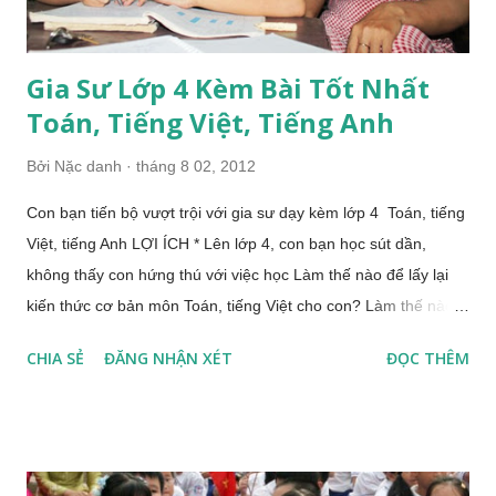
Gia Sư Lớp 4 Kèm Bài Tốt Nhất
Toán, Tiếng Việt, Tiếng Anh
Bởi
Nặc danh
tháng 8 02, 2012
Con bạn tiến bộ vượt trội với gia sư dạy kèm lớp 4 Toán, tiếng
Việt, tiếng Anh LỢI ÍCH * Lên lớp 4, con bạn học sút dần,
không thấy con hứng thú với việc học Làm thế nào để lấy lại
kiến thức cơ bản môn Toán, tiếng Việt cho con? Làm thế nào
con tự giác và say mê học tập? * Con thấy môn Toán lớp 4 khó
CHIA SẺ
ĐĂNG NHẬN XÉT
ĐỌC THÊM
hơn nhiều với năm học trước và không hiểu đôi ba chỗ? Làm
thế nào để con nắm vững kiến thức trong sách giáo khoa?
Làm thế nào con có thể THÀNH THẠO các dạng bài tập Toán
lớp 4? * Con gặp khó khăn xây dựng các đoạn văn trong bài
văn Làm sao con lên bố cục, viết đoạn văn, bài văn theo đúng