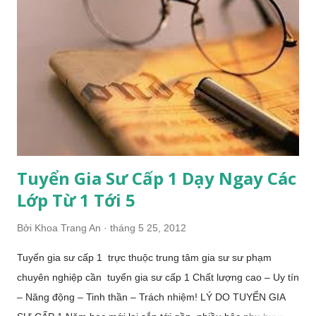
hiếu động, mải nghịch, mải chơi, chưa ý thức được tầm quan
trọng của việc học. Nhận thức rõ điều đó trung tâm gia sư sư
phạm muốn trở thành cầu nối để giúp các em học sinh tiểu học
có những bước khởi đầu trong học tập tốt nhất. TUYỂN GIA
SƯ TIỂU HỌC Đôi nét về trung tâm gia sư sư phạm tuyển gia
sư tiểu học NHÂN LỰC CỦA ĐỘI NGŨ TUYỂN GIA SƯ TIỂU
HỌC Tuyển gia sư tiểu học với độ...
Tuyển Gia Sư Cấp 1 Dạy Ngay Các
Lớp Từ 1 Tới 5
Bởi
Khoa Trang An
tháng 5 25, 2012
Tuyển gia sư cấp 1 trực thuộc trung tâm gia sư sư phạm
chuyên nghiệp cần tuyển gia sư cấp 1 Chất lượng cao – Uy tín
– Năng động – Tinh thần – Trách nhiệm! LÝ DO TUYỂN GIA