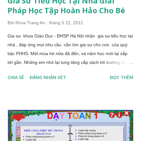
Gia Sư Tiểu Học Tại Nhà Giải
Pháp Học Tập Hoàn Hảo Cho Bé
Bởi
Khoa Trang An
tháng 5 22, 2012
Gia sư khoa Giáo Dục - ĐHSP Hà Nội nhận gia sư tiểu học tại
nhà , đáp ứng mọi nhu cầu cần tìm gia sư cho con của quý
bậc PHHS. Một mùa hè nữa đã đến, và năm học mới lại sắp
tới gần. Những em nhỏ lại tung tăng cắp sách tới trường với
những niềm hy vọng mới! Việc học không phải ngày một ngày
CHIA SẺ
ĐĂNG NHẬN XÉT
ĐỌC THÊM
hai mà cần phải có sự chuẩn bị, học dần dần thấm sâu. Chính
vì vậy nghỉ hè là thời gian mà nỗi lo về tìm một giáo viên, một
gia sư giỏi cho các em học sinh khiến các bậc Phụ huynh khá
đau đầu, nhất là đối với học sinh bậc tiểu học. Vì ở độ tuổi này
các em còn mải ăn mải chơi, chưa ý thức sâu sắc được việc
học. Sau những ngày vui chơi hè, các bậc phụ huynh cần bố
trí thời gian học hợp lý để các em không bị bỏ rơi kiến thức và