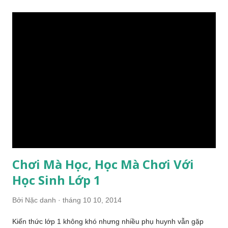
đ
ă
n
g
Chơi Mà Học, Học Mà Chơi Với
Học Sinh Lớp 1
Bởi
Nặc danh
tháng 10 10, 2014
Kiến thức lớp 1 không khó nhưng nhiều phụ huynh vẫn gặp