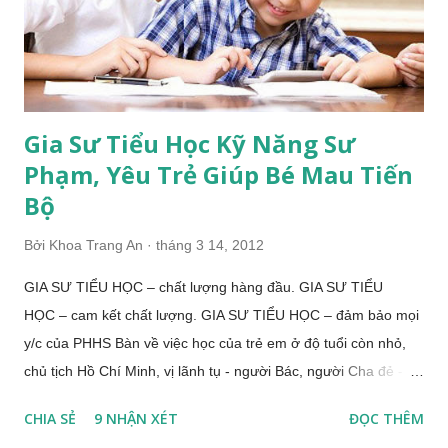
ĐÚNG chính tả? + Làm thế nào để bé học TẬP LÀM CÂU tốt
hơn? => Gia sư Chuyên Tiểu Học - Gia sư lớp 2 sẽ giúp con
HỌC GIỎI TỪNG NGÀY...
Gia Sư Tiểu Học Kỹ Năng Sư
Phạm, Yêu Trẻ Giúp Bé Mau Tiến
Bộ
Bởi
Khoa Trang An
tháng 3 14, 2012
GIA SƯ TIỂU HỌC – chất lượng hàng đầu. GIA SƯ TIỂU
HỌC – cam kết chất lượng. GIA SƯ TIỂU HỌC – đảm bảo mọi
y/c của PHHS Bàn về việc học của trẻ em ở độ tuổi còn nhỏ,
chủ tịch Hồ Chí Minh, vị lãnh tụ - người Bác, người Cha đẻ -
của dân tộc chúng ta đã nói: “ Trẻ em là búp trên cành Biết ăn,
CHIA SẺ
9 NHẬN XÉT
ĐỌC THÊM
biết ngủ, biết học hành là ngoan ” Trong thời kì đất nước còn