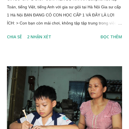
Toán, tiếng Việt, tiếng Anh với gia sư giỏi tại Hà Nội Gia sư cấp
1 Hà Nội BẠN ĐANG CÓ CON HỌC CẤP 1 VÀ ĐÂY LÀ LỢI
ÍCH: > Con bạn còn mải chơi, không tập tập trung trong việc
học => Làm thế nào để con TẬP TRUNG, VƯƠN LÊN top 10
CHIA SẺ
2 NHẬN XÉT
ĐỌC THÊM
trong lớp học? > Con học trên lớp còn nhiều chỗ khó hiểu với
môn Toán => Làm thế nào để con có TƯ DUY toán học, nắm
vững kiến thức và giải nhanh các bài Toán về Số, Phép Tính,
Bài toán có lời giải...? > Con bạn chữ viết chưa đẹp, bạn muộn
rèn chữ cho con => Làm sao con viết đẹp hơn, trình bày bài vở
ĐẸP và KHOA HỌC? > Con chưa biết cách viết bài văn, gặp
nhiều khó khăn trong môn tiếng Việt => Làm thế nào để con
nắm kiến thức và viết một bài văn hoàn chỉnh? => Làm thế nào
con đọc trôi chảy, nắm được nội dung của bài đọc > Bạn đang
băn khoăn tới đây con thi vào lớp 6 => Làm thế nào chuẩn kiến
thức kỹ năng, xây dựng chiến lược làm bài thi cho con? Đội
ngũ ...