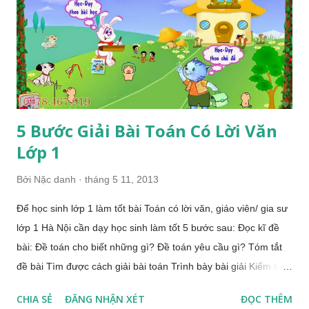
những gì cho con? > Nội dung kiến thức cho con chuẩn bị vào
lớp 1 > Bố mẹ đã sẵn sàng tâm thế cho con chuẩn bị bước vào
lớp 1 Với sứ mệnh: " Cùng quan tâm, cùng chia sẻ những trăn
trở của quý b...
5 Bước Giải Bài Toán Có Lời Văn
Lớp 1
Bởi
Nặc danh
tháng 5 11, 2013
Để học sinh lớp 1 làm tốt bài Toán có lời văn, giáo viên/ gia sư
lớp 1 Hà Nội cần dạy học sinh làm tốt 5 bước sau: Đọc kĩ đề
bài: Đề toán cho biết những gì? Đề toán yêu cầu gì? Tóm tắt
đề bài Tìm được cách giải bài toán Trình bày bài giải Kiểm tra
lời giải và đáp số Phương pháp giải bài toán có lời văn lớp 1
CHIA SẺ
ĐĂNG NHẬN XÉT
ĐỌC THÊM
Khi giải bài toán có lời văn gia sư lưu ý cho học sinh hiểu rõ