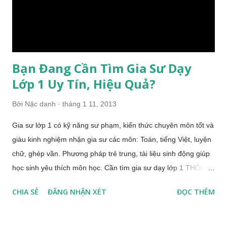
Đọc, đếm, viết, so sánh các số đến 100. Giới thiệu hàng chục,
hàng đơ...
Bạn Đang Cần Tìm Gia Sư Dạy
Lớp 1 Uy Tín, Hiệu Quả?
Bởi
Nặc danh
tháng 1 11, 2013
Gia sư lớp 1 có kỹ năng sư phạm, kiến thức chuyên môn tốt và
giàu kinh nghiệm nhận gia sư các môn: Toán, tiếng Việt, luyện
chữ, ghép vần. Phương pháp trẻ trung, tài liệu sinh động giúp
học sinh yêu thích môn học. Cần tìm gia sư dạy lớp 1 THÔNG
TIN GIA SƯ Đội ngũ gia sư: Các thầy cô giáo đang giảng dạy
CHIA SẺ
ĐĂNG NHẬN XÉT
ĐỌC THÊM
tại các trường Tiểu học trên địa bàn Hà Nội, các sinh viên
trường ĐHSP, CĐSP chuyên ngành Giáo dục Tiểu học. Chuyên
môn: Trung tâm gia sư Chuyên tuyển chọn kỹ lưỡng, tinh lọc