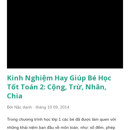
bao nhiêu quyển vở? (Số quyển vở trong mỗi thùng như nhau)
Bài toán đố rút về đơn vị lớp 3 Phương pháp giải: - Bước 1:
đọc kĩ đề bài toán. - Bước 2: tóm tắt bài toán. - Bước 3: phân
tích bài toán. - Bước 4: viết lời giải. - Bước 5: kiểm tra lời giải
và đánh giá cách giải. 1. Bước 1 : Đọc kĩ đề bài. - Học sinh...
Kinh Nghiệm Hay Giúp Bé Học
Tốt Toán 2: Cộng, Trừ, Nhân,
Chia
Bởi
Nặc danh
tháng 10 09, 2014
Trong chương trình học lớp 1 các bé đã được làm quen với
những khái niệm ban đầu về môn toán, như: số đếm, phép