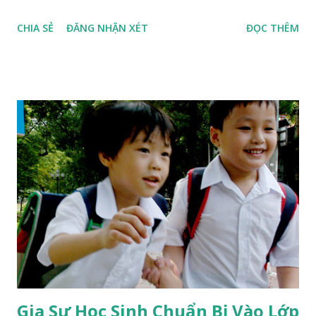
học lớp 1. Gia sư lớp 1 Sao Việt chuyên ngành sư phạm Tiểu
CHIA SẺ
ĐĂNG NHẬN XÉT
ĐỌC THÊM
Học LỢI ÍCH CỦA QUÝ BẬC PHHS >>> Bạn đang lo lắng con
chuẩn bị bước vào lớp 1 Làm thế nào để chuẩn bị TÂM THẾ
TỰ TIN cho bé tới lớp? >>> Bạn mong muốn con làm quen với
chữ cái, đánh vần, ghép vần, viết chữ và làm các phép tính
Làm thế nào để con thông thạo cách đánh vần, cách cầm bút
viết đúng nét, đúng chữ và làm phép tính nhanh? >>> Bạn
đang băn khoăn con vẫn còn mải chơi và chưa quen với việc
học? Cách xây dựng thói quen, hình thành ý thức tực giác cho
bé ngồi vào bàn học và học bài. >>> Bé không theo kịp các
bạn cùng lớp Phương pháp giảng dạy thông minh, dễ hiểu
giúp bé hoàn thiện kiến thức và kỹ năng trên lớp. >>>...
Gia Sư Học Sinh Chuẩn Bị Vào Lớp