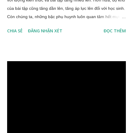
của bài tập cũng tăng dần lên, tăng áp lực lên đối với học sinh.
Còn chúng ta, những bậc phụ huynh luôn quan tâm hết mực
tới học tập của con cái, sẽ không thể không bận lòng với việc
CHIA SẺ
ĐĂNG NHẬN XÉT
ĐỌC THÊM
học tập của con em mình nếu chưa tìm giải pháp học tập hoàn
hảo. Gia sư lớp 3 * Việc học ở trường đối với với con gặp rắc
rối do hổng kiến thức một vài chỗ từ lớp dưới + Làm thế nào
để con MAU HIỂU BÀI, nắm chắc kiến thức cô giáo giảng dạy
trên lớp? * Con bỡ ngỡ với kiến thức và bài tập Toán lớp 3 +
Làm thế nào để con NẮM CHẮC kiến thức, THÀNH THẠO các
dạng bài Toán lớp 3? * Con đang gặp khó khăn với môn Tập
Đọc - Tiếng Việt + Làm sao để con đọc TRÔI CHẢY ở cấp độ
câu, nghỉ ở những chỗ có dấu chấm, dấu phẩy, dấu hỏi,...? *
Con viết chính tả còn chậm, còn mắc lỗi + Làm thế nào để
NÂNG CAO trình độ nghe và viết của con? * Con chưa biết đ...