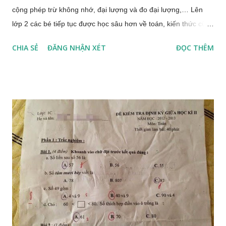
cộng phép trừ không nhớ, đại lượng và đo đại lượng,… Lên
lớp 2 các bé tiếp tục được học sâu hơn về toán, kiến thức cũng
phức tạp hơn đặt ra cho các bé không ít áp lực. Gia sư Toán
CHIA SẺ
ĐĂNG NHẬN XÉT
ĐỌC THÊM
lớp 2 xin được chia sẻ bí quyết giúp bé học tốt môn toán lớp 2:
Trong chương trình học lớp 2 có hai nội dung quan trọng là:
phép cộng, trừ có nhớ trong phạm vi 100 và phép nhân, phép
chia với các số 2, 3, 4, 5. Giúp bé học tốt toán lớp 2 Dạng bài
liên quan đến phép cộng, trừ có nhớ trong phạm vi 100: Lưu ý
khi làm dạng bài này là: - Rèn cho học sinh thành thạo phép
cộng có tổng trong khoảng 11 đến 18 Đây được coi là cơ sở
cho bé tính được phép cộng có nhớ trong phạm vi 100. - Rèn
cho trẻ thành thạo các phép trừ trong phạm vi 20. Cũng giống
như phép cộng, đây là cơ sở để bé có thể thực hiện được
phép trừ có nhớ trong phạm vi 100. Dạng bài liên quan đến
phép nhân...