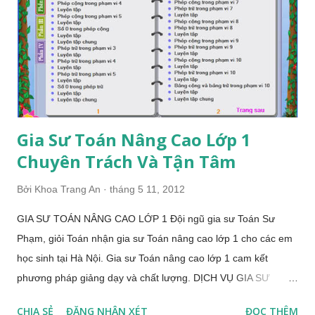
bước vào năm học mới một cách vững vàng nhất! GIA SƯ
TIỂU HỌC TẠI NHÀ Để chuẩn bị thật tốt cho năm học sắp tới
gia sư tiểu học tại nhà trực thuộc trung tâm gia sư chuyên
nghiệp uy t...
Gia Sư Toán Nâng Cao Lớp 1
Chuyên Trách Và Tận Tâm
Bởi
Khoa Trang An
tháng 5 11, 2012
GIA SƯ TOÁN NÂNG CAO LỚP 1 Đội ngũ gia sư Toán Sư
Phạm, giỏi Toán nhận gia sư Toán nâng cao lớp 1 cho các em
học sinh tại Hà Nội. Gia sư Toán nâng cao lớp 1 cam kết
phương pháp giảng dạy và chất lượng. DỊCH VỤ GIA SƯ
TOÁN NÂNG CAO LỚP 1 Gia sư toán nâng cao lớp 1 tập hợp
CHIA SẺ
ĐĂNG NHẬN XÉT
ĐỌC THÊM