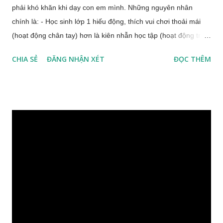
phải khó khăn khi dạy con em mình. Những nguyên nhân
chính là: - Học sinh lớp 1 hiếu động, thích vui chơi thoải mái
(hoạt động chân tay) hơn là kiên nhẫn học tập (hoạt động trí
óc). - Kiến thức dễ nhưng với các em đa phần là mới. - Áp lực
CHIA SẺ
ĐĂNG NHẬN XÉT
ĐỌC THÊM
từ công việc khiến các bậc phụ huynh không có thời gian giành
cho con trẻ - lứa tuổi đòi hỏi sự nhẫn nại, giải thích cặn kẽ từng
chi tiết… Chơi mà học với học sinh lớp 1 Đối với trẻ lớp 1, việc
áp dụng phương pháp “ Chơi mà học, học mà chơi ” có nhiều
ưu điểm vượt trội: đơn giản, nhanh, học sinh dễ tiếp thu, phụ
huynh cũng cảm thấy thoải mái, tình cảm gia đình được thắt
chặt… Sau đây, gia sư chuyên Sao Việt gia sư cho học sinh
lớp 1 xin chia sẻ với các bậc phụ huynh về phương pháp dạy
này: - Với môn Toán: Phụ huynh nên chuyển dạng thức toán
học với các chữ số đơn thuần sang dạng thức thực tế sinh
động. Ví dụ: thay (1 + 1) bằng (1 cái kẹo/con ngựa… + 1 cái
kẹo/con ngựa…). Các đối ...