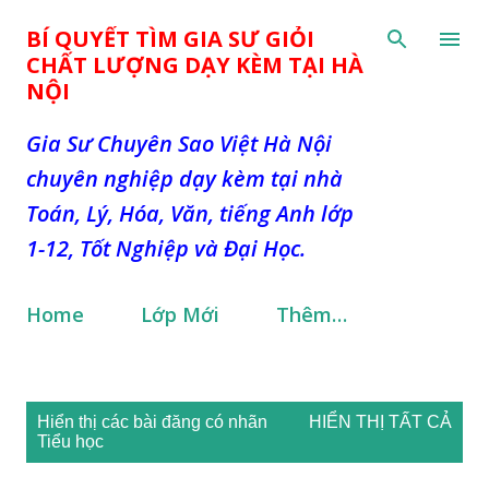
Chuyển đến nội dung chính
BÍ QUYẾT TÌM GIA SƯ GIỎI
CHẤT LƯỢNG DẠY KÈM TẠI HÀ
NỘI
Gia Sư Chuyên Sao Việt Hà Nội
chuyên nghiệp dạy kèm tại nhà
Toán, Lý, Hóa, Văn, tiếng Anh lớp
1-12, Tốt Nghiệp và Đại Học.
Home
Lớp Mới
Thêm…
B
Hiển thị các bài đăng có nhãn
HIỂN THỊ TẤT CẢ
à
Tiểu học
i