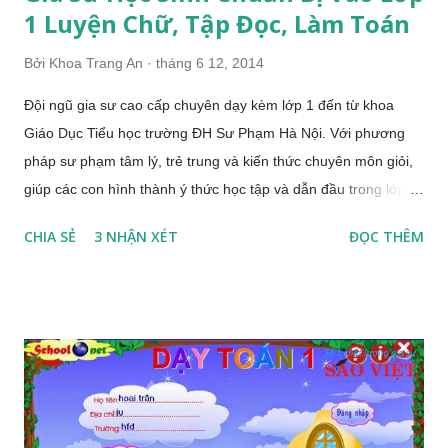
1 Luyện Chữ, Tập Đọc, Làm Toán
Bởi
Khoa Trang An
tháng 6 12, 2014
Đội ngũ gia sư cao cấp chuyên dạy kèm lớp 1 đến từ khoa
Giáo Dục Tiểu học trường ĐH Sư Phạm Hà Nội. Với phương
pháp sư phạm tâm lý, trẻ trung và kiến thức chuyên môn giỏi,
giúp các con hình thành ý thức học tập và dẫn đầu trong lớp.
Gia Sư Cho Bé Chuẩn Bị Lên Lớp 1 Kính gửi quý bậc PHHS!
CHIA SẺ
3 NHẬN XÉT
ĐỌC THÊM
Quý bậc PHHS đang lo lắng sắp tới đây con mình bước vào
lớp 1, khi các cháu tiếp xúc với một môi trường mới: thầy cô
mới, bạn bè mới, lượng thời gian cháu ở trên lớp cũng nhiều
hơn và khối kiến thức cháu học có nhiều cái mới. Ắt hẳn quý
bậc PHHS đều có những băng khoăn nào dưới đây? > Chuẩn
bị tâm lý cho con như thế nào trước khi học sinh chuẩn bị vào
lớp 1? > Con chuẩn bị vào lớp 1, cần chuẩn bị những gì về cả
về tâm sinh lý và thể chất? > Gia sư lớp 1 sẽ giúp được