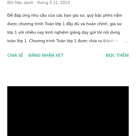
Bởi
Nặc danh
tháng 5 11, 2013
Để đáp ứng nhu cầu của các bạn gia sư, quý bậc phhs nắm
được chương trình Toán lớp 1 đầy đủ và hoàn chỉnh, gia sư
lớp 1 với nhiều nay kinh nghiệm giảng dạy gửi tới nội dung
toán lớp 1. Chương trình Toán lớp 1 được chia ra thành 4
phần: Số học Đại lượng và đo đại lượng Yếu tố hình học Giải
CHIA SẺ
ĐĂNG NHẬN XÉT
ĐỌC THÊM
bài toán Chương trình Toán lớp 1 1. Số học: 1.1. Các số đến
10. Phép cộng và phép trừ trong phạm vi 10. - Nhận biết quan
hệ số lượng (nhiều hơn, ít hơn, bằng nhau). - Đọc, đếm, viết,
so sánh các số đến 10. S ử dụng các dấu = (bằng), < (bé hơn),
> (lớn hơn). - Bước đầu giới thiệu khái niệm về phép cộng. -
Bước đầu giới thiệu khái niệm về phép trừ. - Bảng cộng và b
ảng tr ừ trong ph ạ m vi 10. - Số 0 trong phép cộng, phép trừ. -
Mối quan hệ giữa phép cộng và phép trừ. - Tính giá trị biểu
thức số có đến dấu hai phép tính cộng, trừ. 1.2. Các số đến
100. Phép cộng và phép trừ không nhớ trong phạm vi 100. -