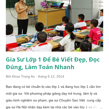
lớn hơn 60 và nhỏ hơn 80 thì cả 2 đáp án A. 61 và B. 70 đều
đúng. Nhưng khi em học sinh chọn đáp án A thì cô giáo lại cho
là sai và cô sửa lại đáp án B mới là đúng. Trong đề toán này,
đa số các ý kiến của độc giả đều không đồng tình và bức xúc
với cách ra đề của giáo viên. Đề Toán điền dấu ...
Gia Sư Lớp 1 Để Bé Viết Đẹp, Đọc
Đúng, Làm Toán Nhanh
Bởi
Khoa Trang An
tháng 6 12, 2014
Bạn đang có bé chuẩn bị vào lớp 1 và đang học lớp 1 cần tìm
một gia sư. Với phương pháp giảng dạy trẻ trung, tâm lý và
giàu kinh nghiệm sư phạm, gia sư Chuyên Sao Việt cung cấp
gia sư Hà Nội nhận dạy kèm tại nhà các bé vào lớp 1 và đang