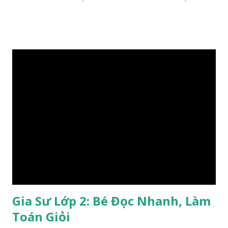
đội ngũ gia sư giỏi Toán, giàu kinh nghiệm và phương pháp
giảng dạy chuyên nghiệp gia sư Toán cho các em học sinh lớp
1 từ chương trình cơ bản tới Toán nâng cao. Gia sư toán nâng
cao lớp 1 luyện phương pháp tư duy làm Toán nhanh cho học
sinh lớp 1 ở mọi trình độ và có nghiệp vụ sư phạm riêng phù
hợp với từng học sinh, tâm lý phù cho từng em 1. CHƯƠNG
TRÌNH GIA SƯ TOÁN NÂNG CAO LỚP 1 Gia sư toán nâng
cao lớp 1 dạy kèm kiến thức nâng cao môn Toán cho học sinh
lớp 1 đáp ứng được nhu cầu ôn thi học sinh giỏi và các kỳ thi
Toán dành cho học sinh Tiểu Học. Ngoài ra, g ia sư toán nâng
cao lớp 1 có phương pháp dạy Toán đặc biệt cho học sinh
thông minh, hiếu động còn mải chơi, chưa tập trung vào học.
ƯU ĐI...
Gia Sư Lớp 2: Bé Đọc Nhanh, Làm
Toán Giỏi