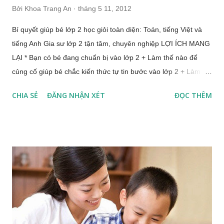
Bởi
Khoa Trang An
tháng 5 11, 2012
Bí quyết giúp bé lớp 2 học giỏi toàn diện: Toán, tiếng Việt và
tiếng Anh Gia sư lớp 2 tận tâm, chuyên nghiệp LỢI ÍCH MANG
LẠI * Bạn có bé đang chuẩn bị vào lớp 2 + Làm thế nào để
củng cố giúp bé chắc kiến thức tự tin bước vào lớp 2 + Làm
sao để học sinh làm quen với các kiến thức trên lớp 2 môn
CHIA SẺ
ĐĂNG NHẬN XÉT
ĐỌC THÊM
Toán và tiếng Việt? * Con bạn đang học lớp 2 và cháu học lệch
giữa môn Toán và tiếng Việt + Bằng cách nào để con học
CHẮC cả 2 môn chính Toán và tiếng Việt? * Con bạn còn mải
chơi, chưa ý thức việc học + Làm sao để con CHÚ TÂM vào
bài vở, có ý thức soạn sách vở và chuẩn bị bài cho buổi hôm
sau? * Con bạn học gặp khó khăn trong môn Toán và tiếng
Việt lớp 2 + Làm thế nào để con có TƯ DUY toán học, NHANH
NHẠY với các dạng đề toán? + Làm thế nào để con đọc TRÔI
CHẢY và VIẾT ĐÚNG tiếng Việt? + Làm sao để con VIẾT