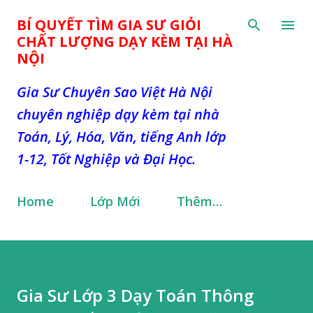
Chuyển đến nội dung chính
BÍ QUYẾT TÌM GIA SƯ GIỎI
CHẤT LƯỢNG DẠY KÈM TẠI HÀ
NỘI
Gia Sư Chuyên Sao Việt Hà Nội
chuyên nghiệp dạy kèm tại nhà
Toán, Lý, Hóa, Văn, tiếng Anh lớp
1-12, Tốt Nghiệp và Đại Học.
Home
Lớp Mới
Thêm…
Gia Sư Lớp 3 Dạy Toán Thông