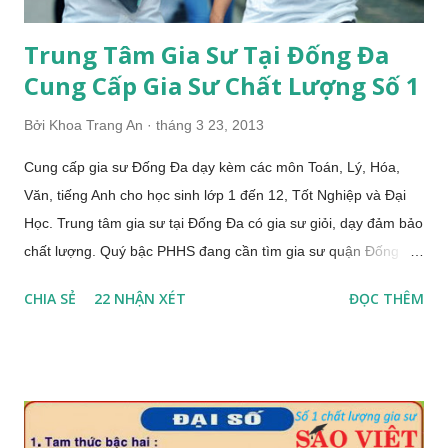
Trung Tâm Gia Sư Tại Đống Đa
Cung Cấp Gia Sư Chất Lượng Số 1
Bởi
Khoa Trang An
tháng 3 23, 2013
Cung cấp gia sư Đống Đa dạy kèm các môn Toán, Lý, Hóa,
Văn, tiếng Anh cho học sinh lớp 1 đến 12, Tốt Nghiệp và Đại
Học. Trung tâm gia sư tại Đống Đa có gia sư giỏi, dạy đảm bảo
chất lượng. Quý bậc PHHS đang cần tìm gia sư quận Đống
Đa, trung tâm gia sư khu vực quận Đống Đa, gia sư Toán tại
CHIA SẺ
22 NHẬN XÉT
ĐỌC THÊM
Đống Đa. Gia sư Đống Đa ĐỘI NGŨ GIA SƯ GIỎI QUẬN
ĐỐNG ĐA NHẬN DẠY KÈM TẠI NHÀ: Gia sư lớp 1, gia sư cho
các bé chuẩn bị vào lớp 1: Tập Đọc, Ghép Vần, Luyện chữ,
Làm toán nhanh, đọc đúng và viết chuẩn. Nhận dạy kèm Toán,
Tiếng Việt, Tập làm văn, tiếng Anh và kèm bài các môn cho
các em học sinh Tiểu Học. Ôn thi chuyển cấp, từ lớp 5 lên lớp