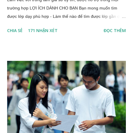
trường hợp LỢI ÍCH DÀNH CHO BẠN Bạn mong muốn tìm
được lớp dạy phù hợp - Làm thế nào để tìm được lớp gần chỗ
bạn, thuận tiện đi lại? - Làm thế nào để tìm được lớp dạy ổn
CHIA SẺ
171 NHẬN XÉT
ĐỌC THÊM
định, xếp theo thời gian biểu cá nhân của bạn và dạy lâu dài?
Lần đầu bạn đi gia sư, bạn còn nhiều bỡ ngỡ - Làm thế nào để
tránh được những phát sinh, rủi ro trong quá trình giảng dạy?
Bạn yêu thích gia sư cho các em học sinh và bạn chưa biết
cách tìm lớp nào - Làm thế nào để nhận được thông báo lớp
mới phù hợp với năng lực và điều kiện hiện tại của bạn? Trung
tâm gia sư Sao Việt - trung tâm gia sư uy tín tại Hà Nội là địa
chỉ tin cậy đối với nhiều thầy cô giáo và các bạn gia sư. Thành
lập từ tháng 8/2009, Sao Việt luôn giữ vững sứ mệnh: giúp các
bạn gia sư có những lớp dạy ổn định và lâu dài. Sao Việt cam
kết 100% lớp thật, hỗ trợ gia sư trong quá trình nhận lớp.
CÁCH THỨC THAM GIA LÀ...