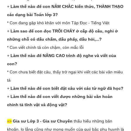
+
Làm thế nào để con NẮM CHẮC kiến thức, THÀNH THẠO
các dạng bài Toán lớp 3?
* Con đang gặp khó khăn với môn Tập Đọc - Tiếng Việt
+
Làm sao để con đọc TRÔI CHẢY ở cấp độ câu, nghỉ ở
những chỗ có dấu chấm, dấu phẩy, dấu hỏi,...?
* Con viết chính tả còn chậm, còn mắc lỗi
+
Làm thế nào để NÂNG CAO trình độ nghe và viết của
con?
* Con chưa biết đặt câu, thấy trở ngại khi viết các bài văn miêu
tả
+
Làm thế nào để con biết đặt câu với các từ ngữ đã học?
+
Làm thế nào để con viết được những bài văn hoàn
chỉnh tả tĩnh vật và động vật?
=>
Gia sư Lớp 3 - Gia sư Chuyên
thấu hiểu những băn
khoăn, lo lắng cũng như mong muốn của quý bậc phụ huynh là