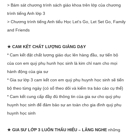
> Bám sát chương trình sách giáo khoa trên lớp của chương
trình tiếng Anh lớp 3
> Chương trình tiếng Anh tiểu Học Let's Go, Let Set Go, Family
and Friends
★
CAM KẾT CHẤT LƯỢNG GIẢNG DẠY
* Cam kết đặt chất lượng giáo dục lên hàng đầu, sự tiến bộ
của con em quý phụ hunh học sinh là kim chỉ nam cho mọi
hành động của gia sư
* Gia sư lớp 3 cam kết con em quý phụ huynh học sinh sẽ tiến
bộ theo từng ngày (có sổ theo dõi và kiểm tra báo cáo cụ thể)
* Cam kết cung cấp đầy đủ thông tin của gia sư cho quý phụ
huynh học sinh để đảm bảo sự an toàn cho gia đình quý phụ
huynh học sinh
★
GIA SƯ LỚP 3
LUÔN THẤU HIỂU – LẮNG NGHE
những