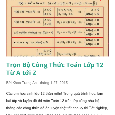
6 và ôn luyện vào lớp chọn/trường điểm cho các em học sinh
quận Đống Đa. Nòng cốt gia sư chuyên nghiệp giảng dạy các
môn Toán, Lý, Hóa, Văn và Gia sư tiếng Anh cho các em học
sinh từ lớp 6 đến lớp 12 ở mọi trình độ. Đội ngũ gia sư giàu
kinh nghiệm giảng dạy, giỏi chuyên môn chuyên nghiệp luyện
thi Tốt Nghiệp và Ôn thi Đại Học các khố...
Trọn Bộ Công Thức Toán Lớp 12
Từ A tới Z
Bởi
Khoa Trang An
tháng 1 27, 2015
Các em học sinh lớp 12 thân mến! Trong quá trình học, làm
bài tập và luyện đề thi môn Toán 12 trên lớp cũng như hệ
thống các công thức để ôn luyện thật tốt cho kỳ thi Tốt Nghiệp,