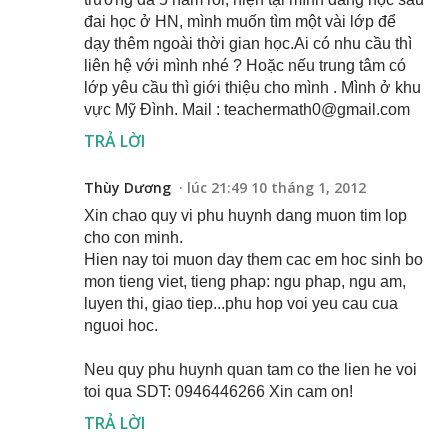
đai học ở HN, mình muốn tìm một vài lớp để
dạy thêm ngoài thời gian học.Ai có nhu cầu thì
liên hệ với mình nhé ? Hoặc nếu trung tâm có
lớp yêu cầu thì giới thiệu cho mình . Mình ở khu
vực Mỹ Đình. Mail : teachermath0@gmail.com
TRẢ LỜI
Thùy Dương
lúc 21:49 10 tháng 1, 2012
Xin chao quy vi phu huynh dang muon tim lop
cho con minh.
Hien nay toi muon day them cac em hoc sinh bo
mon tieng viet, tieng phap: ngu phap, ngu am,
luyen thi, giao tiep...phu hop voi yeu cau cua
nguoi hoc.
Neu quy phu huynh quan tam co the lien he voi
toi qua SDT: 0946446266 Xin cam on!
TRẢ LỜI