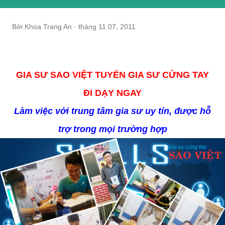
Bởi
Khoa Trang An
tháng 11 07, 2011
GIA SƯ SAO VIỆT TUYỂN GIA SƯ CỨNG TAY
ĐI DẠY NGAY
Làm việc với trung tâm gia sư uy tín, được hỗ
trợ trong mọi trường hợp