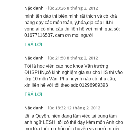
Nặc danh
lúc 20:26 8 tháng 2, 2012
mình tên dào thị biên,mình rất thích và có khả
năng dạy các môn toán,lý,hóa,địa câp I,II.hi
vọng ai có nhu cầu thì liên hệ với mình qua số:
01677116537. cam ơn mọi người.
TRẢ LỜI
Nặc danh
lúc 21:50 8 tháng 2, 2012
Tôi là học viên cao học khoa Văn trường
ĐHSPHN,có kinh nghiệm gia sư cho HS thi vào
lớp 10 môn Văn. Phụ huynh nào có nhu cầu,
xin liên hệ với tôi theo sdt: 01296989393
TRẢ LỜI
Nặc danh
lúc 18:32 12 tháng 2, 2012
tôi là Quyên, hiện đang làm việc tại trung tâm
anh ngữ LESH, tôi có thể dạy kèm môn Anh cho
mọi lứa tuổi, cơ hội nói chuyện vs người nước