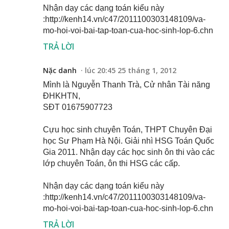
Nhận dạy các dạng toán kiểu này
:http://kenh14.vn/c47/2011100303148109/va-
mo-hoi-voi-bai-tap-toan-cua-hoc-sinh-lop-6.chn
TRẢ LỜI
Nặc danh
lúc 20:45 25 tháng 1, 2012
Mình là Nguyễn Thanh Trà, Cử nhân Tài năng
ĐHKHTN,
SĐT 01675907723
Cựu học sinh chuyên Toán, THPT Chuyên Đại
học Sư Phạm Hà Nội. Giải nhì HSG Toán Quốc
Gia 2011. Nhận dạy các học sinh ôn thi vào các
lớp chuyên Toán, ôn thi HSG các cấp.
Nhận dạy các dạng toán kiểu này
:http://kenh14.vn/c47/2011100303148109/va-
mo-hoi-voi-bai-tap-toan-cua-hoc-sinh-lop-6.chn
TRẢ LỜI