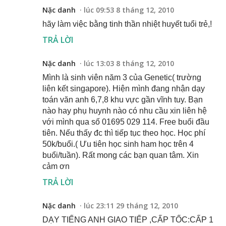
Nặc danh
lúc 09:53 8 tháng 12, 2010
hãy làm việc bằng tinh thần nhiệt huyết tuổi trẻ,!
TRẢ LỜI
Nặc danh
lúc 13:03 8 tháng 12, 2010
Mình là sinh viên năm 3 của Genetic( trường
liên kết singapore). Hiện mình đang nhận dạy
toán văn anh 6,7,8 khu vực gần vĩnh tuy. Bạn
nào hay phụ huynh nào có nhu cầu xin liên hệ
với mình qua số 01695 029 114. Free buổi đầu
tiên. Nếu thấy đc thì tiếp tục theo học. Học phí
50k/buổi.( Ưu tiên học sinh ham học trên 4
buổi/tuần). Rất mong các bạn quan tâm. Xin
cảm ơn
TRẢ LỜI
Nặc danh
lúc 23:11 29 tháng 12, 2010
DẠY TIẾNG ANH GIAO TIẾP ,CẤP TỐC:CẤP 1