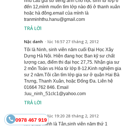
nhu cầu gia sư tiếng anh cho học sinh từ lớp 6
đến 12,mình muốn tìm lớp nào đó ở thanh xuân
hoặc hà đông.email của mình là
tranminhthu.hanu@gmail.com
TRẢ LỜI
Nặc danh
lúc 16:57 27 tháng 2, 2012
Tôi là Ninh, sinh viên năm cuối Đại Học Xây
Dựng Hà Nội. Hiện đang học Ban kỹ sư chất
lượng cao, điểm thi đại học 27,75. Nhận gia sư
2 môn Toán vs Hóa từ lớp 8-12.Kinh nghiệm gia
sư 2 năm.Tôi cần tìm lớp gia sư ở quận Hai Bà
Trưng, Thanh Xuân, hoặc Đống Đa. Liên hệ
01664 762 846. Email
:luu_ninh_51clc1@yahoo.com
TRẢ LỜI
Nặc danh
lúc 19:20 28 tháng 2, 2012
0978 467 919
xin chaò mình là Tân,sinh viên năm thứ 1