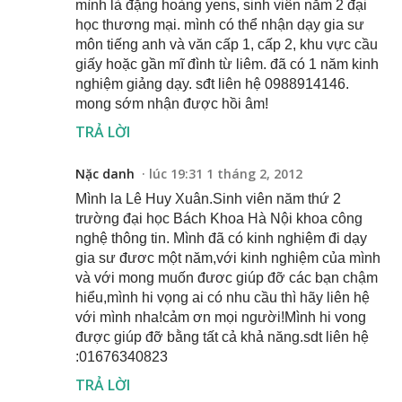
mình là đặng hoàng yens, sinh viên năm 2 đại
học thương mại. mình có thể nhận dạy gia sư
môn tiếng anh và văn cấp 1, cấp 2, khu vực cầu
giấy hoặc gần mĩ đình từ liêm. đã có 1 năm kinh
nghiệm giảng dạy. sđt liên hệ 0988914146.
mong sớm nhận được hồi âm!
TRẢ LỜI
Nặc danh
lúc 19:31 1 tháng 2, 2012
Mình la Lê Huy Xuân.Sinh viên năm thứ 2
trường đại học Bách Khoa Hà Nội khoa công
nghệ thông tin. Mình đã có kinh nghiệm đi dạy
gia sư đươc một năm,với kinh nghiệm của mình
và với mong muốn đươc giúp đỡ các bạn chậm
hiểu,mình hi vọng ai có nhu cầu thì hãy liên hệ
với mình nha!cảm ơn mọi người!Mình hi vong
được giúp đỡ bằng tất cả khả năng.sdt liên hệ
:01676340823
TRẢ LỜI