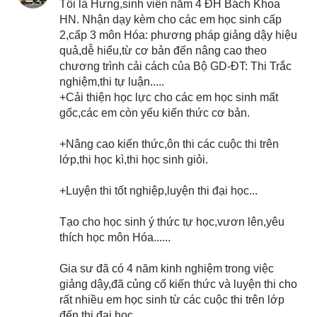
Tôi là Hưng,sinh viên năm 4 ĐH Bách Khoa
HN. Nhận dạy kèm cho các em học sinh cấp
2,cấp 3 môn Hóa: phương pháp giảng dậy hiệu
quả,dễ hiểu,từ cơ bản đến nâng cao theo
chương trình cải cách của Bộ GD-ĐT: Thi Trắc
nghiệm,thi tự luận.....
+Cải thiện học lực cho các em học sinh mất
gốc,các em còn yếu kiến thức cơ bản.
+Nâng cao kiến thức,ôn thi các cuộc thi trên
lớp,thi học kì,thi học sinh giỏi.
+Luyện thi tốt nghiệp,luyện thi đại học...
Tạo cho học sinh ý thức tự học,vươn lên,yêu
thích học môn Hóa......
Gia sư đã có 4 năm kinh nghiệm trong việc
giảng dậy,đã củng cố kiến thức và luyện thi cho
rất nhiều em học sinh từ các cuộc thi trên lớp
đến thi đại học.....