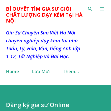
Chuyển đến nội dung chính
BÍ QUYẾT TÌM GIA SƯ GIỎI
CHẤT LƯỢNG DẠY KÈM TẠI HÀ
NỘI
Gia Sư Chuyên Sao Việt Hà Nội
chuyên nghiệp dạy kèm tại nhà
Toán, Lý, Hóa, Văn, tiếng Anh lớp
1-12, Tốt Nghiệp và Đại Học.
Home
Lớp Mới
Thêm…
Đăng ký gia sư Online