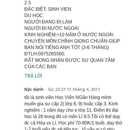
2 3
ĐĂC BIỆT: SINH VIEN
DU HỌC
NGƯỜI ĐANG ĐI LÀM
NGƯỜI ĐI NƯỚC NGOÀI
KINH NGHIỆM:>10 NĂM Ở NƯỚC NGOÀI
CHUYÊN MÔN:CHỈNH GIỌNG CHUẨN-GIÚP
BẠN NÓI TIẾNG ANH TỐT (3-6 THÁNG)
ĐTLH:0975265560.
RẤT MONG NHẬN ĐƯỢC SỰ QUAN TÂM
CỦA CÁC BẠN
TRẢ LỜI
Nặc danh
lúc 23:27 11 tháng 4, 2011
tôi là sinh viên Học Viện NGân Hàng mình
muốn gia sư cấp 2( lớp 8, 9) hoặc cấp 3. Kinh
nghiệm : 1 năm dạy cho e lớp 11. Điểm thi đại
học là 26 trong đó có môn Lí 9.5.Tôi có thể dạy
đc cả Hóa vs Lí. Học phí 70-80K/1 buổi. dạy thử
1-2 buổi nếu đc sẽ tiếp tục . Vì vậy ai có nhu