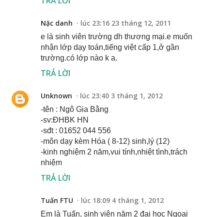
TRẢ LỜI
Nặc danh
lúc 23:16 23 tháng 12, 2011
e là sinh viên trường dh thương mại.e muốn
nhận lớp dạy toán,tiếng việt cấp 1,ở gần
trường.có lớp nào k a.
TRẢ LỜI
Unknown
lúc 23:40 3 tháng 1, 2012
-tên : Ngô Gia Bằng
-sv:ĐHBK HN
-sđt : 01652 044 556
-môn dạy kèm Hóa ( 8-12) sinh,lý (12)
-kinh nghiệm 2 năm,vui tính,nhiệt tình,trách
nhiệm
TRẢ LỜI
Tuấn FTU
lúc 18:09 4 tháng 1, 2012
Em là Tuấn, sinh viên năm 2 đại học Ngoại