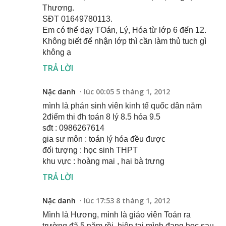
Thương.
SĐT 01649780113.
Em có thể dạy TOán, Lý, Hóa từ lớp 6 đến 12.
Không biết để nhận lớp thì cần làm thủ tuch gì
không ạ
TRẢ LỜI
Nặc danh
lúc 00:05 5 tháng 1, 2012
mình là phán sinh viên kinh tế quốc dân năm
2điểm thi đh toán 8 lý 8.5 hóa 9.5
sđt : 0986267614
gia sư môn : toán lý hóa đều được
đối tượng : học sinh THPT
khu vực : hoàng mai , hai bà trưng
TRẢ LỜI
Nặc danh
lúc 17:53 8 tháng 1, 2012
Mình là Hương, mình là giáo viên Toán ra
trường đã 5 năm rồi, hiện tại mình đang học sau