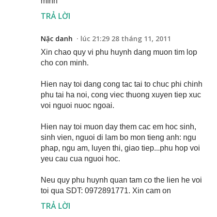
mình
TRẢ LỜI
Nặc danh
lúc 21:29 28 tháng 11, 2011
Xin chao quy vi phu huynh dang muon tim lop
cho con minh.
Hien nay toi dang cong tac tai to chuc phi chinh
phu tai ha noi, cong viec thuong xuyen tiep xuc
voi nguoi nuoc ngoai.
Hien nay toi muon day them cac em hoc sinh,
sinh vien, nguoi di lam bo mon tieng anh: ngu
phap, ngu am, luyen thi, giao tiep...phu hop voi
yeu cau cua nguoi hoc.
Neu quy phu huynh quan tam co the lien he voi
toi qua SDT: 0972891771. Xin cam on
TRẢ LỜI