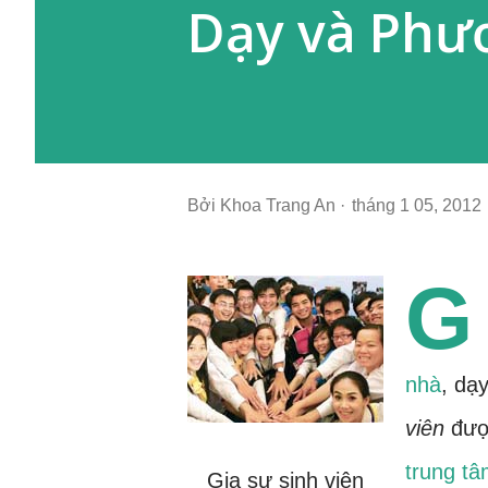
Dạy và Phư
Bởi
Khoa Trang An
tháng 1 05, 2012
G
nhà
, dạ
viên
được
trung tâ
Gia sư sinh viên