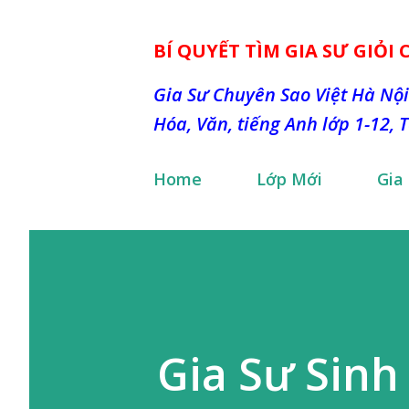
BÍ QUYẾT TÌM GIA SƯ GIỎI
Gia Sư Chuyên Sao Việt Hà Nội
Hóa, Văn, tiếng Anh lớp 1-12, 
Home
Lớp Mới
Gia
Gia Sư Sinh