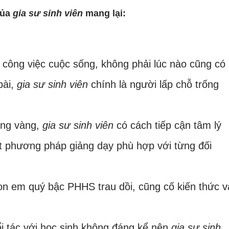
của
gia sư sinh viên
mang lại:
công việc cuộc sống, không phải lúc nào cũng có
bài,
gia sư sinh viên
chính là người lấp chỗ trống
ững vàng,
gia sư sinh viên
có cách tiếp cận tâm lý
t phương pháp giảng dạy phù hợp với từng đối
on em quý bậc PHHS trau dồi, cũng cố kiến thức v
ổi tác với học sinh không đáng kể nên
gia sư sinh