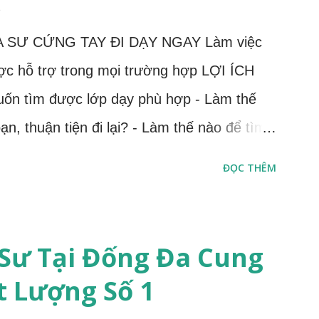
1
A SƯ CỨNG TAY ĐI DẠY NGAY Làm việc
ược hỗ trợ trong mọi trường hợp LỢI ÍCH
 tìm được lớp dạy phù hợp - Làm thế
n, thuận tiện đi lại? - Làm thế nào để tìm
 thời gian biểu cá nhân của bạn và dạy lâu
ĐỌC THÊM
ạn còn nhiều bỡ ngỡ - Làm thế nào để tránh
rong quá trình giảng dạy? Bạn yêu thích gia
 chưa biết cách tìm lớp nào - Làm thế nào
Sư Tại Đống Đa Cung
i phù hợp với năng lực và điều kiện hiện
t Lượng Số 1
ao Việt - trung tâm gia sư uy tín tại Hà Nội