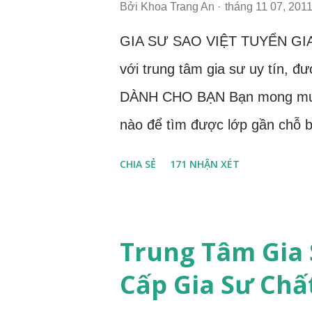
Bởi
Khoa Trang An
tháng 11 07, 201
GIA SƯ SAO VIỆT TUYỂN GI
với trung tâm gia sư uy tín, đ
DÀNH CHO BẠN Bạn mong muốn
nào để tìm được lớp gần chỗ bạ
được lớp dạy ổn định, xếp theo
CHIA SẺ
171 NHẬN XÉT
dài? Lần đầu bạn đi gia sư, b
được những phát sinh, rủi ro t
sư cho các em học sinh và bạn
Trung Tâm Gia 
để nhận được thông báo lớp mớ
Cấp Gia Sư Chấ
tại của bạn? Trung tâm gia sư S