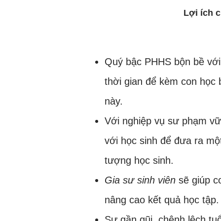
Lợi ích 
Quý bậc PHHS bộn bề với 
thời gian để kèm con học 
này.
Với nghiệp vụ sư phạm v
với học sinh để đưa ra mộ
tượng học sinh.
Gia sư sinh viên
sẽ giúp c
nâng cao kết quả học tập.
Sự gần gũi, chênh lệch tu