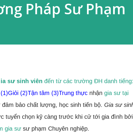
ơng Pháp Sư Phạm
ia sư sinh viên
đến từ các trường ĐH danh tiếng
(1)Giỏi (2)Tận tâm (3)Trung thực
nhận
gia sư tại
y đảm bảo chất lượng, học sinh tiến bộ.
Gia sư sin
 tuyển chọn kỹ càng trước khi cử tới gia đình bởi
m gia sư
sư phạm Chuyên nghiệp.