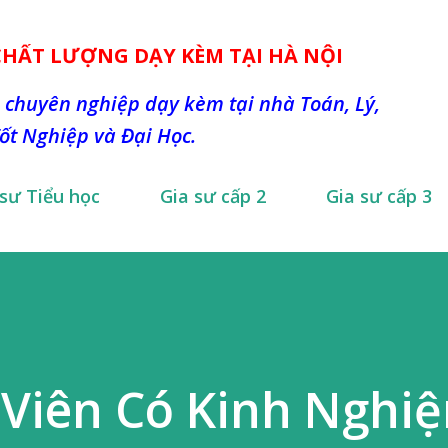
Chuyển đến nội dung chính
 CHẤT LƯỢNG DẠY KÈM TẠI HÀ NỘI
 chuyên nghiệp dạy kèm tại nhà Toán, Lý,
Tốt Nghiệp và Đại Học.
 sư Tiểu học
Gia sư cấp 2
Gia sư cấp 3
 Viên Có Kinh Nghi