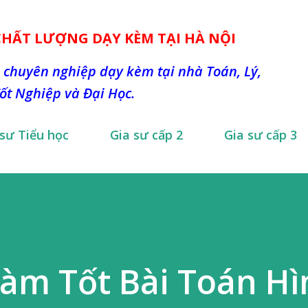
Chuyển đến nội dung chính
 CHẤT LƯỢNG DẠY KÈM TẠI HÀ NỘI
 chuyên nghiệp dạy kèm tại nhà Toán, Lý,
Tốt Nghiệp và Đại Học.
 sư Tiểu học
Gia sư cấp 2
Gia sư cấp 3
Làm Tốt Bài Toán H