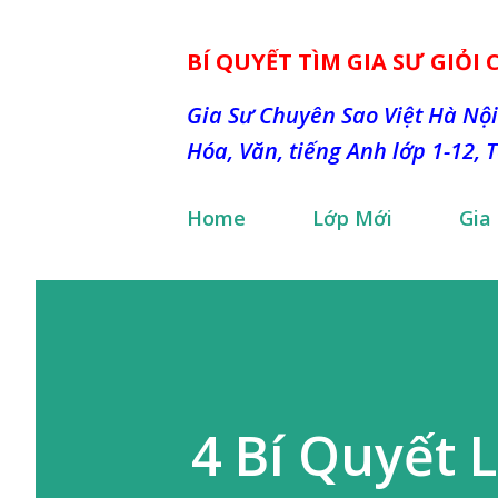
BÍ QUYẾT TÌM GIA SƯ GIỎI
Gia Sư Chuyên Sao Việt Hà Nội
Hóa, Văn, tiếng Anh lớp 1-12, 
Home
Lớp Mới
Gia
4 Bí Quyết 