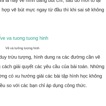
a là hãy vẽ hình bằng bút chì, sau đó mới tô lại
 hợp vẽ bút mực ngay từ đầu thì khi sai sẽ không
Vẽ và tưởng tượng hình
ư duy trừu tượng, hình dung ra các đường cần vẽ
 cách giải quyết các yêu cầu của bài toán. Những
ờng có xu hướng giải các bài tập hình học không
ều so với các bạn chỉ áp dụng công thức.