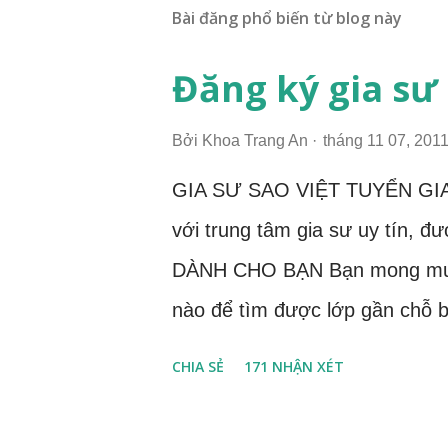
Bài đăng phổ biến từ blog này
Đăng ký gia sư
Bởi
Khoa Trang An
tháng 11 07, 201
GIA SƯ SAO VIỆT TUYỂN GI
với trung tâm gia sư uy tín, đ
DÀNH CHO BẠN Bạn mong muốn
nào để tìm được lớp gần chỗ bạ
được lớp dạy ổn định, xếp theo
CHIA SẺ
171 NHẬN XÉT
dài? Lần đầu bạn đi gia sư, b
được những phát sinh, rủi ro t