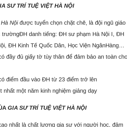
IA SƯ TRÍ TUỆ VIỆT HÀ NỘI
t Hà Nội
được tuyển chọn chặt chẽ, là đội ngũ giáo
các trườngĐH danh tiếng: ĐH sư phạm Hà Nội I, ĐH
ội, ĐH Kinh Tế Quốc Dân, Học Viện NgânHàng…
ó đầy đủ giấy tờ tùy thân để đảm bảo an toàn ch
ó điểm đầu vào ĐH từ 23 điểm trở lên
t nhất một năm kinh nghiệm giảng dạy
CỦA
GIA SƯ TRÍ TUỆ VIỆT HÀ NỘI
cao nhất là chất lượng gia sư với người học, đảm