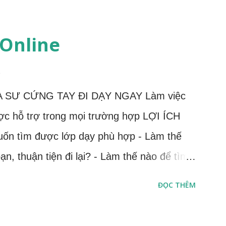
 Online
1
A SƯ CỨNG TAY ĐI DẠY NGAY Làm việc
ược hỗ trợ trong mọi trường hợp LỢI ÍCH
 tìm được lớp dạy phù hợp - Làm thế
n, thuận tiện đi lại? - Làm thế nào để tìm
 thời gian biểu cá nhân của bạn và dạy lâu
ĐỌC THÊM
ạn còn nhiều bỡ ngỡ - Làm thế nào để tránh
rong quá trình giảng dạy? Bạn yêu thích gia