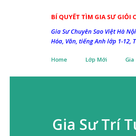
BÍ QUYẾT TÌM GIA SƯ GIỎI
Gia Sư Chuyên Sao Việt Hà Nội
Hóa, Văn, tiếng Anh lớp 1-12, 
Home
Lớp Mới
Gia
Gia Sư Trí 