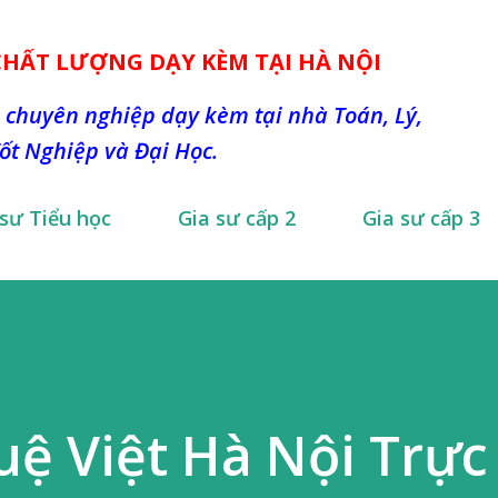
Chuyển đến nội dung chính
 CHẤT LƯỢNG DẠY KÈM TẠI HÀ NỘI
 chuyên nghiệp dạy kèm tại nhà Toán, Lý,
Tốt Nghiệp và Đại Học.
 sư Tiểu học
Gia sư cấp 2
Gia sư cấp 3
Tuệ Việt Hà Nội Trực