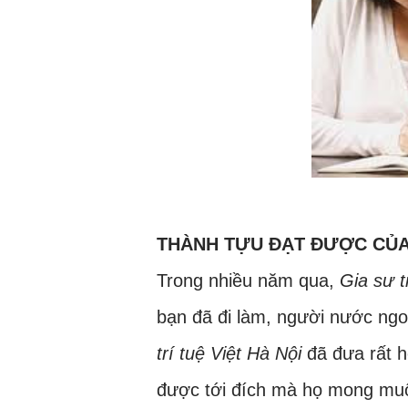
THÀNH TỰU ĐẠT ĐƯỢC CỦ
Trong nhiều năm qua,
Gia sư t
bạn đã đi làm, người nước ngoà
trí tuệ Việt Hà Nội
đã đưa rất h
được tới đích mà họ mong mu